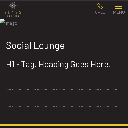
CALL
MENU
Social Lounge
H1 - Tag. Heading Goes Here.
...... ...... ...... ...... ...... ...... ...... ...... ...... ...... ...... ...... ...... ...... ...... ...... ...... ......
...... ...... ...... ...... ...... ...... ...... ...... ...... ...... ...... ...... ...... ...... ...... ...... ...... ......
...... ...... ...... ...... ...... ...... ...... ...... ...... ...... ...... ...... ...... ...... ...... ...... ...... ......
...... ...... ...... ...... ...... ...... ...... ...... ...... ...... ...... ...... ...... ...... ...... ...... ...... ......
...... ...... ...... ...... ...... ...... ...... ...... ...... ...... ...... ......