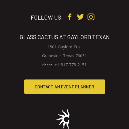
FOLLOW US:
GLASS CACTUS AT GAYLORD TEXAN
1501 Gaylord Trail
V
Grapevine, Texas 76051
i
G
+1-817-778-2151
Phone:
e
l
w
a
C
CONTACT AN EVENT PLANNER
G
s
l
s
O
a
C
N
s
a
s
c
T